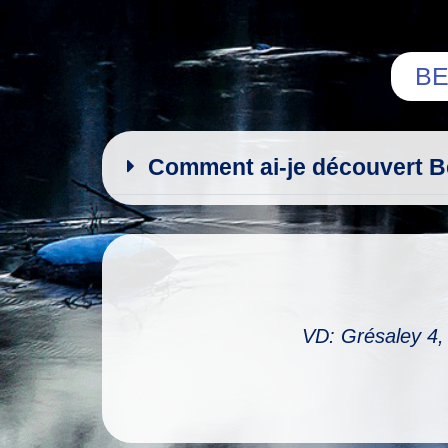
BE
Comment ai-je découvert 
VD: Grésaley 4,