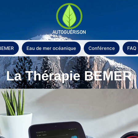
 BEMER
Eau de mer océanique
Conférence
FAQ
La Thérapie BEMER