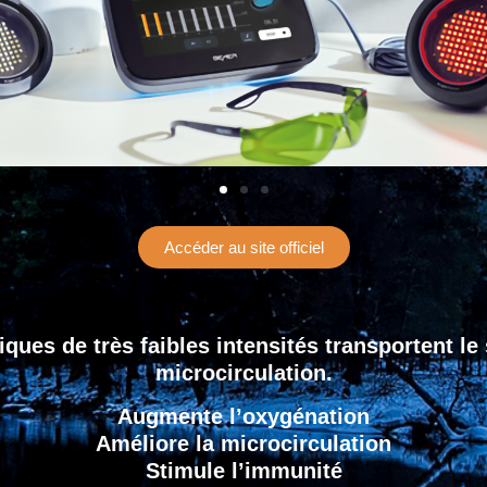
Accéder au site officiel
ues de très faibles intensités transportent le 
microcirculation.
Augmente l’oxygénation
Améliore la microcirculation
Stimule l’immunité