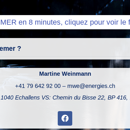
MER en 8 minutes, cliquez pour voir le f
Bemer ?
Martine Weinmann
+41 79 642 92 00 – mwe@energies.ch
 1040 Echallens VS: Chemin du Bisse 22, BP 416